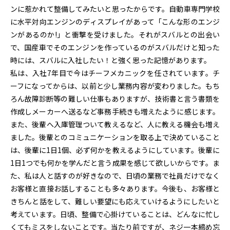
ンに惹かれて整備してみたいと思ったからです。自動車専門学校
に水平対向エンジンのディスプレイがあって「こんな形のエンジ
ンがあるのか!」と衝撃を受けました。それがスバルとの出会い
で、国産車でそのエンジンを作っているのがスバルだけと知った
時には、スバルに入社したい！と強く思った記憶があります。
私は、入社7年目で今はチーフメカニックを任されています。チ
ーフになってからは、以前と少し業務内容が変わりました。もち
ろん故障診断等の難しい仕事もありますが、技術書と言う書類を
作成しメーカーへ送るなど事務手続きも増えたように感じます。
また、後輩へ入庫管理ついて教えるなど、人に教える機会も増え
ました。後輩とのコミュニケーションを取る上で決めていること
は、後輩に1日1個、必ず何かを教えるようにしています。後輩に
1日1つでも何かを学んだと言う成果を感じて欲しいからです。ま
た、私は人と話すのが好きなので、日頃の業務で社員だけでなく
お客様と直接お話しすることも多々あります。今後も、お客様と
きちんと話をして、難しい要望にも応えていけるようにしたいと
考えています。日頃、整備で心掛けていることは、どんなに忙し
くてもミスをしないことです。当たり前ですが、ネジ一本締め忘