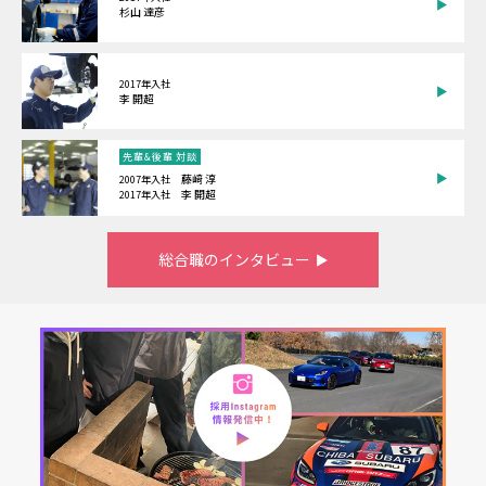
杉山 達彦
2017年入社
李 開超
先輩&後輩 対談
藤﨑 淳
2007年入社
李 開超
2017年入社
総合職のインタビュー