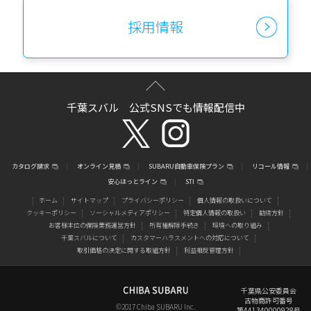
採用情報
千葉スバル 公式SNSでも情報配信中
カタログ請求
オンライン見積
SUBARU自動車保険プラン
リコール情報
安心ほっとライン
STI
ホーム
サイトマップ
プライバシーポリシー
個人情報の取扱いについて
クッキーポリシー
ソーシャルメディアポリシー
特定個人情報の取扱い
勧誘方針
お客様本位の保険業務運営方針
所有権解除手続き
環境への取り組み
千葉スバルについて
カスタマーハラスメントへの対応について
取引価格の決定に関する取組方針
利益相反管理方針
千葉県公安委員会
古物商許可番号
©2017 Chiba SUBARU Inc.
第441340000928号