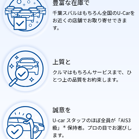
豊富な在庫で
千葉スバルはもちろん
全国のU-Carを
お近くの店舗で
お取り寄せできま
す。
上質と
クルマはもちろん
サービスまで、ひ
とつ上の
品質をお約束します。
誠意を
U-car スタッフのほぼ
全員が「AIS3
級」
＊
保持者。
プロの目でお選びし
ます。