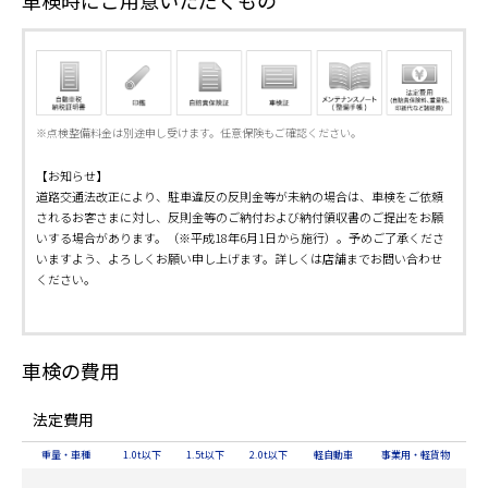
車検時にご用意いただくもの
※点検整備料金は別途申し受けます。任意保険もご確認ください。
【お知らせ】
道路交通法改正により、駐車違反の反則金等が未納の場合は、車検をご依頼
されるお客さまに対し、反則金等のご納付および納付領収書のご提出をお願
いする場合があります。（※平成18年6月1日から施行）。予めご了承くださ
いますよう、よろしくお願い申し上げます。詳しくは店舗までお問い合わせ
ください。
車検の費用
法定費用
重量・車種
1.0t以下
1.5t以下
2.0t以下
軽自動車
事業用・軽貨物