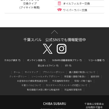
交換タイプ
オイルフィルター交換
(アイサイト専用)
ワイパーラバー交換
千葉スバル 公式SNSでも情報配信中
カタログ請求
オンライン見積
SUBARU自動車保険プラン
リコール情報
安心ほっとライン
STI
ホーム
サイトマップ
プライバシーポリシー
個人情報の取扱いについて
クッキーポリシー
ソーシャルメディアポリシー
特定個人情報の取扱い
勧誘方針
お客様本位の保険業務運営方針
所有権解除手続き
環境への取り組み
千葉スバルについて
カスタマーハラスメントへの対応について
取引価格の決定に関する取組方針
利益相反管理方針
千葉県公安委員会
古物商許可番号