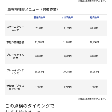
※価格は消費税を含みます。
車検時推奨メニュー（付帯作業）
普通自動車
小型自動車
軽自動車
スチームクリー
7,150円
7,150円
6,050円
ニング
下廻り防錆塗装
11,000円
11,000円
10,450円
ブレーキオイル
6,600円
6,600円
6,600円
交換
ブレーキメンテ
10,285円
10,285円
10,285円
ナンス
発煙筒（プラス
1,705円
1,705円
1,705円
ピック付）
※価格は消費税を含みます。
この点検のタイミングで
おすすめのメニュー