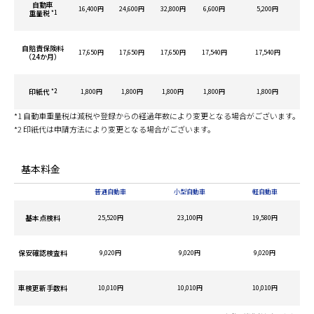
自動車
16,400円
24,600円
32,800円
6,600円
5,200円
重量税
*1
自賠責保険料
17,650円
17,650円
17,650円
17,540円
17,540円
（24か月）
印紙代
*2
1,800円
1,800円
1,800円
1,800円
1,800円
*1 自動車重量税は減税や登録からの経過年数により変更となる場合がございます。
*2 印紙代は申請方法により変更となる場合がございます。
基本料金
普通自動車
小型自動車
軽自動車
基本点検料
25,520円
23,100円
19,580円
保安確認検査料
9,020円
9,020円
9,020円
車検更新手数料
10,010円
10,010円
10,010円