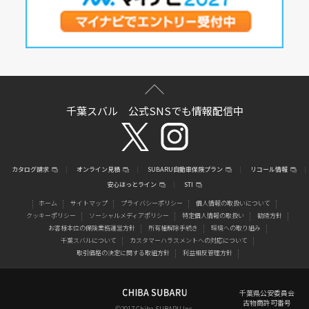
千葉スバル 公式SNSでも情報配信中
カタログ請求
オンライン見積
SUBARU自動車保険プラン
リコール情報
安心ほっとライン
STI
ホーム
サイトマップ
プライバシーポリシー
個人情報の取扱いについて
クッキーポリシー
ソーシャルメディアポリシー
特定個人情報の取扱い
勧誘方針
お客様本位の保険業務運営方針
所有権解除手続き
環境への取り組み
千葉スバルについて
カスタマーハラスメントへの対応について
取引価格の決定に関する取組方針
利益相反管理方針
千葉県公安委員会
古物商許可番号
©2017 Chiba SUBARU Inc.