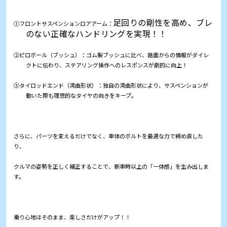
足回りの剛性を高め、ブレ
①フロントサスペンションロアアーム：
のない正確なハンドリングを実現！！
②ピロボール（ブッシュ）：ゴム製ブッシュに比べ、路面からの情報がダイレ
クトに伝わり、ステアリング操作へのレスポンスが劇的に向上！
③タイロッドエンド（湾曲形状）：独自の湾曲形状により、サスペンションが
動いた際も理想的なタイヤの向きをキープ。
さらに、パーツを変えるだけでなく、車体のボルトを最適な力で締め直した
り、
クルマの姿勢を正しく補正することで、新車時以上の「一体感」を生み出しま
す。
乗り心地はそのまま、楽しさだけがアップ！！