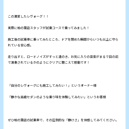
この激変したレヴォーグ！！
実際に柏の葉店スタッフが試乗コースで乗ってみました！
施工後の試乗車に乗ってみたところ、ドアを閉めた瞬間からいつも以上に守ら
れている安心感。
走り出すと、ロードノイズがすっと遠のき、お気に入りの音楽がまるで目の前
で演奏されているかのようにクリアに聴こえて感動です！
「自分のレヴォーグにも施工してみたい！」というオーナー様
「静かな高級セダンのような乗り味を体験してみたい」というお客様
ぜひ柏の葉店の試乗車で、その圧倒的な「静けさ」を体感してみてください。