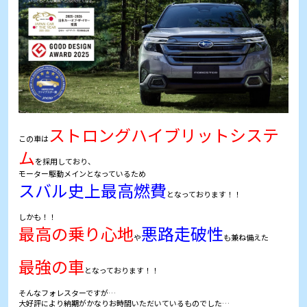
ストロングハイブリットシステ
この車は
ム
を採用しており、
モーター駆動メインとなっているため
スバル史上最高燃費
となっております！！
しかも！！
最高の乗り心地
悪路走破性
や
も兼ね備えた
最強の車
となっております！！
そんなフォレスターですが…
大好評により納期がかなりお時間いただいているものでした…